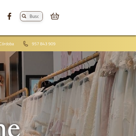
Buscar
productos:
 Córdoba
957 843 909