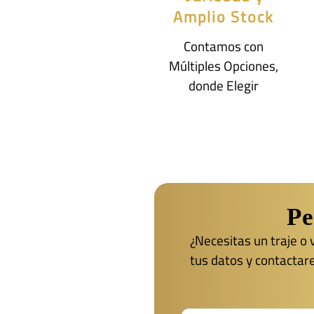
Amplio Stock
Contamos con
Múltiples Opciones,
donde Elegir
Pe
¿Necesitas un traje o
tus datos y contactar