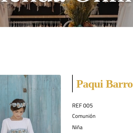
Paqui Barro
REF 005
Comunión
Niña