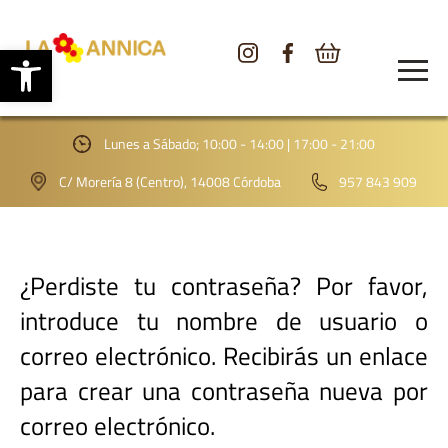
Abrir barra de herramientas
CONÓCENOS
TIENDA
Lunes a Sábado; 10:00 - 14:00 | 17:00 - 21:00
GALERÍA
C/ Morería 8 (Centro), 14008 Córdoba
957 843 909
BLOG
CONTACTO
¿Perdiste tu contraseña? Por favor,
introduce tu nombre de usuario o
correo electrónico. Recibirás un enlace
para crear una contraseña nueva por
correo electrónico.