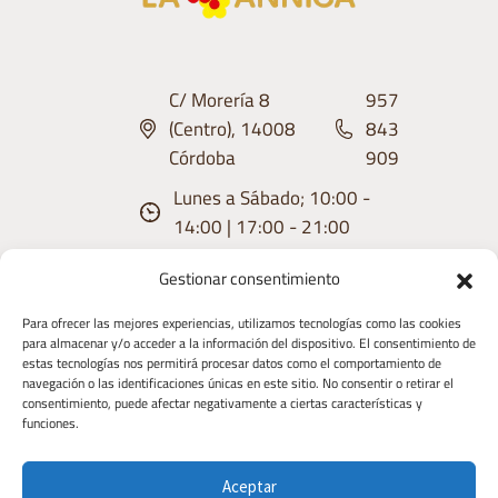
C/ Morería 8
957
(Centro), 14008
843
Córdoba
909
Lunes a Sábado; 10:00 -
14:00 | 17:00 - 21:00
Gestionar consentimiento
Para ofrecer las mejores experiencias, utilizamos tecnologías como las cookies
para almacenar y/o acceder a la información del dispositivo. El consentimiento de
estas tecnologías nos permitirá procesar datos como el comportamiento de
Aviso
Condiciones
Política de
Política de
Derecho de
navegación o las identificaciones únicas en este sitio. No consentir o retirar el
consentimiento, puede afectar negativamente a ciertas características y
Legal
de uso
privacidad
Cookies
Desistimiento
funciones.
Copyright 2026 | Diseñado y Desarrollaado
Aceptar