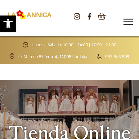
Abrir barra de herramientas
CONÓCENOS
TIENDA
Lunes a Sábado; 10:00 - 14:00 | 17:00 - 21:00
GALERÍA
C/ Morería 8 (Centro), 14008 Córdoba
957 843 909
BLOG
CONTACTO