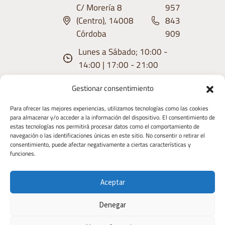
C/ Morería 8
957
(Centro), 14008
843
Córdoba
909
Lunes a Sábado; 10:00 -
14:00 | 17:00 - 21:00
Gestionar consentimiento
Para ofrecer las mejores experiencias, utilizamos tecnologías como las cookies
para almacenar y/o acceder a la información del dispositivo. El consentimiento de
estas tecnologías nos permitirá procesar datos como el comportamiento de
Aviso
Condiciones
Política de
Política de
Derecho de
navegación o las identificaciones únicas en este sitio. No consentir o retirar el
consentimiento, puede afectar negativamente a ciertas características y
Legal
de uso
privacidad
Cookies
Desistimiento
funciones.
Copyright 2026 | Diseñado y Desarrollaado
Aceptar
por TIC TAC COMUNICACIÓN
Denegar