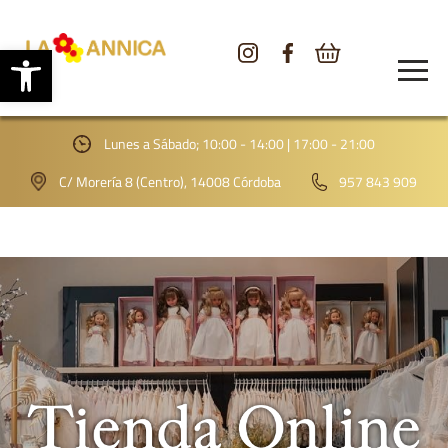
Abrir barra de herramientas
CONÓCENOS
TIENDA
Lunes a Sábado; 10:00 - 14:00 | 17:00 - 21:00
GALERÍA
C/ Morería 8 (Centro), 14008 Córdoba
957 843 909
BLOG
CONTACTO