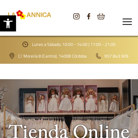
Abrir barra de herramientas
CONÓCENOS
TIENDA
Lunes a Sábado; 10:00 - 14:00 | 17:00 - 21:00
GALERÍA
C/ Morería 8 (Centro), 14008 Córdoba
957 843 909
BLOG
CONTACTO