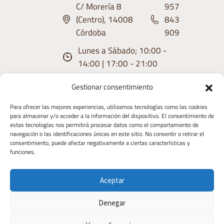
C/ Morería 8
957
(Centro), 14008
843
Córdoba
909
Lunes a Sábado; 10:00 -
14:00 | 17:00 - 21:00
Gestionar consentimiento
Para ofrecer las mejores experiencias, utilizamos tecnologías como las cookies
para almacenar y/o acceder a la información del dispositivo. El consentimiento de
estas tecnologías nos permitirá procesar datos como el comportamiento de
Aviso
Condiciones
Política de
Política de
Derecho de
navegación o las identificaciones únicas en este sitio. No consentir o retirar el
consentimiento, puede afectar negativamente a ciertas características y
Legal
de uso
privacidad
Cookies
Desistimiento
funciones.
Copyright 2026 | Diseñado y Desarrollaado
Aceptar
por TIC TAC COMUNICACIÓN
Denegar