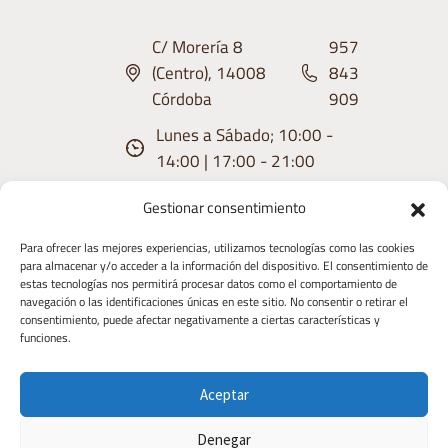
C/ Morería 8
957
(Centro), 14008
843
Córdoba
909
Lunes a Sábado; 10:00 -
14:00 | 17:00 - 21:00
Gestionar consentimiento
Para ofrecer las mejores experiencias, utilizamos tecnologías como las cookies
para almacenar y/o acceder a la información del dispositivo. El consentimiento de
estas tecnologías nos permitirá procesar datos como el comportamiento de
Aviso
Condiciones
Política de
Política de
Derecho de
navegación o las identificaciones únicas en este sitio. No consentir o retirar el
consentimiento, puede afectar negativamente a ciertas características y
Legal
de uso
privacidad
Cookies
Desistimiento
funciones.
Copyright 2026 | Diseñado y Desarrollaado
Aceptar
por TIC TAC COMUNICACIÓN
Denegar