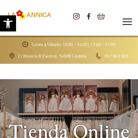
Abrir barra de herramientas
CONÓCENOS
TIENDA
Lunes a Sábado; 10:00 - 14:00 | 17:00 - 21:00
GALERÍA
C/ Morería 8 (Centro), 14008 Córdoba
957 843 909
BLOG
CONTACTO