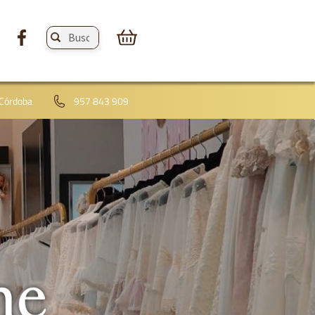
Buscar
productos:
 Córdoba
957 843 909