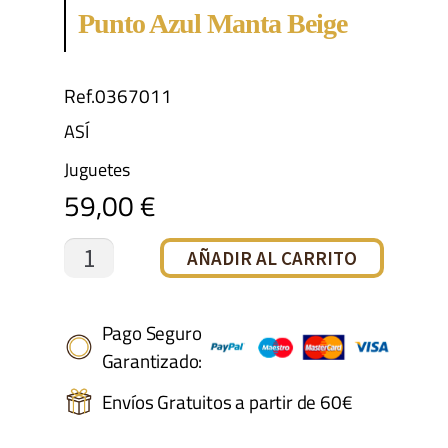
Punto Azul Manta Beige
Ref.0367011
ASÍ
Juguetes
59,00
€
Pablo
AÑADIR AL CARRITO
body
y
Pago Seguro
Garantizado:
gorro
Envíos Gratuitos a partir de 60€
punto
azul