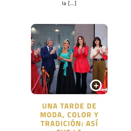
la […]
+
UNA TARDE DE
MODA, COLOR Y
TRADICIÓN: ASÍ