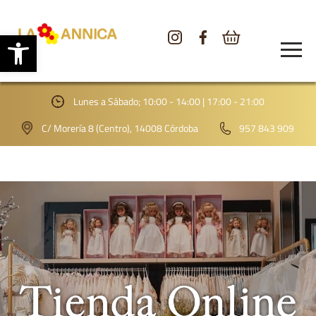
Abrir barra de herramientas
CONÓCENOS
TIENDA
Lunes a Sábado; 10:00 - 14:00 | 17:00 - 21:00
GALERÍA
C/ Morería 8 (Centro), 14008 Córdoba
957 843 909
BLOG
CONTACTO