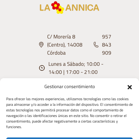
C/ Morería 8
957
(Centro), 14008
843
Córdoba
909
Lunes a Sábado; 10:00 -
14:00 | 17:00 - 21:00
Gestionar consentimiento
Para ofrecer las mejores experiencias, utilizamos tecnologías como las cookies
para almacenar y/o acceder a la información del dispositivo. El consentimiento de
estas tecnologías nos permitirá procesar datos como el comportamiento de
Aviso
Condiciones
Política de
Política de
Derecho de
navegación o las identificaciones únicas en este sitio. No consentir o retirar el
consentimiento, puede afectar negativamente a ciertas características y
Legal
de uso
privacidad
Cookies
Desistimiento
funciones.