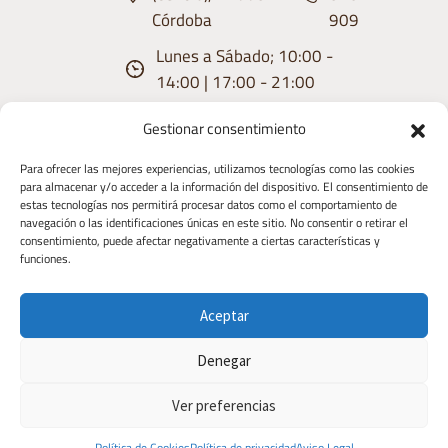
Córdoba
909
Lunes a Sábado; 10:00 -
14:00 | 17:00 - 21:00
Gestionar consentimiento
Para ofrecer las mejores experiencias, utilizamos tecnologías como las cookies
para almacenar y/o acceder a la información del dispositivo. El consentimiento de
estas tecnologías nos permitirá procesar datos como el comportamiento de
Aviso
Condiciones
Política de
Política de
Derecho de
navegación o las identificaciones únicas en este sitio. No consentir o retirar el
consentimiento, puede afectar negativamente a ciertas características y
Legal
de uso
privacidad
Cookies
Desistimiento
funciones.
Copyright 2026 | Diseñado y Desarrollaado
Aceptar
por TIC TAC COMUNICACIÓN
Denegar
Ver preferencias
Política de Cookies
Política de privacidad
Aviso Legal