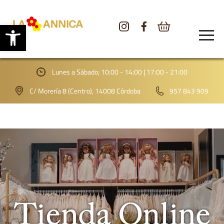
Abrir barra de herramientas
CONÓCENOS
TIENDA
Lunes a Sábado; 10:00 - 14:00 | 17:00 - 21:00
GALERÍA
C/ Morería 8 (Centro), 14008 Córdoba
957 843 909
BLOG
CONTACTO