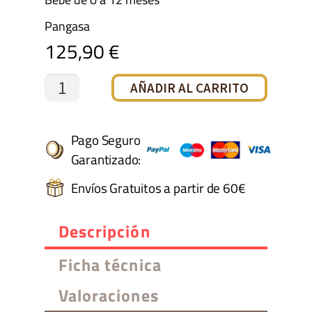
Pangasa
125,90
€
Mono
AÑADIR AL CARRITO
de
pelo
Pago Seguro
Garantizado:
natural
Envíos Gratuitos a partir de 60€
Pangasa
cantidad
Descripción
Ficha técnica
Valoraciones