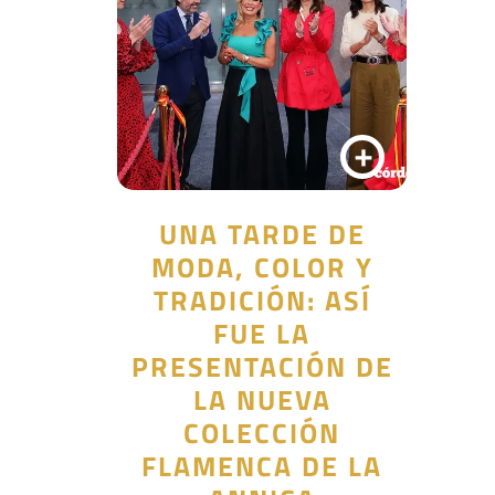
+
UNA TARDE DE
MODA, COLOR Y
TRADICIÓN: ASÍ
FUE LA
PRESENTACIÓN DE
LA NUEVA
COLECCIÓN
FLAMENCA DE LA