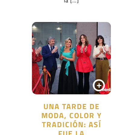
la […]
+
UNA TARDE DE
MODA, COLOR Y
TRADICIÓN: ASÍ
FUE LA