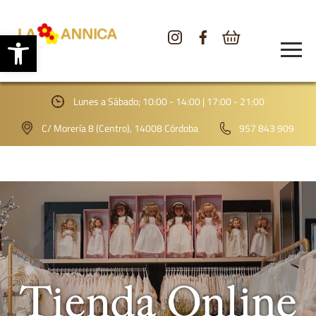
Abrir barra de herramientas
CONÓCENOS
TIENDA
Lunes a Sábado; 10:00 - 14:00 | 17:00 - 21:00
GALERÍA
C/ Morería 8 (Centro), 14008 Córdoba
957 843 909
BLOG
CONTACTO