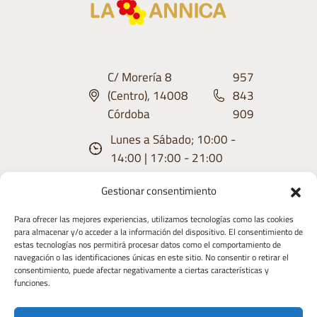
C/ Morería 8
957
(Centro), 14008
843
Córdoba
909
Lunes a Sábado; 10:00 -
14:00 | 17:00 - 21:00
Gestionar consentimiento
Para ofrecer las mejores experiencias, utilizamos tecnologías como las cookies
para almacenar y/o acceder a la información del dispositivo. El consentimiento de
estas tecnologías nos permitirá procesar datos como el comportamiento de
Aviso
Condiciones
Política de
Política de
Derecho de
navegación o las identificaciones únicas en este sitio. No consentir o retirar el
consentimiento, puede afectar negativamente a ciertas características y
Legal
de uso
privacidad
Cookies
Desistimiento
funciones.