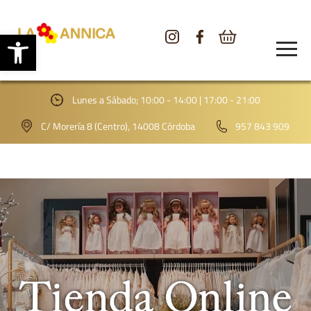
Abrir barra de herramientas
CONÓCENOS
TIENDA
Lunes a Sábado; 10:00 - 14:00 | 17:00 - 21:00
GALERÍA
C/ Morería 8 (Centro), 14008 Córdoba
957 843 909
BLOG
CONTACTO