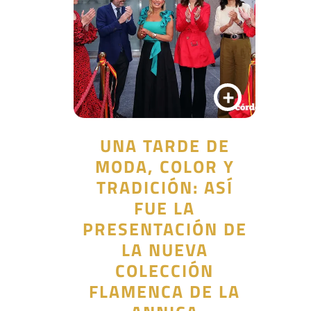
+
UNA TARDE DE
MODA, COLOR Y
TRADICIÓN: ASÍ
FUE LA
PRESENTACIÓN DE
LA NUEVA
COLECCIÓN
FLAMENCA DE LA