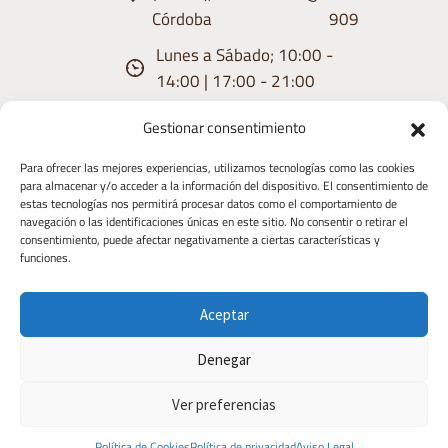
Córdoba
909
Lunes a Sábado; 10:00 -
14:00 | 17:00 - 21:00
Gestionar consentimiento
Para ofrecer las mejores experiencias, utilizamos tecnologías como las cookies
para almacenar y/o acceder a la información del dispositivo. El consentimiento de
estas tecnologías nos permitirá procesar datos como el comportamiento de
Aviso
Condiciones
Política de
Política de
Derecho de
navegación o las identificaciones únicas en este sitio. No consentir o retirar el
consentimiento, puede afectar negativamente a ciertas características y
Legal
de uso
privacidad
Cookies
Desistimiento
funciones.
Copyright 2026 | Diseñado y Desarrollaado
Aceptar
por TIC TAC COMUNICACIÓN
Denegar
Ver preferencias
Política de Cookies
Política de privacidad
Aviso Legal