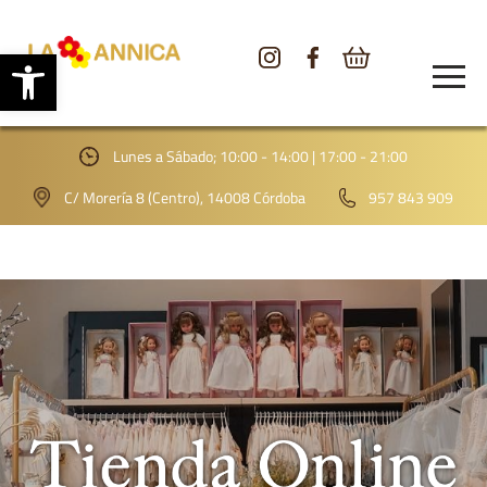
Abrir barra de herramientas
CONÓCENOS
TIENDA
Lunes a Sábado; 10:00 - 14:00 | 17:00 - 21:00
GALERÍA
C/ Morería 8 (Centro), 14008 Córdoba
957 843 909
BLOG
CONTACTO