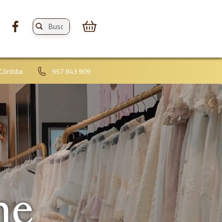
Buscar
productos:
 Córdoba
957 843 909