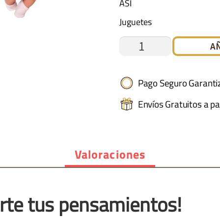
ASÍ
Juguetes
GUILLE
A
FLORES
GRISES
Pago Seguro Garanti
CHAQUETA
Envíos Gratuitos a pa
ROSA
cantidad
Valoraciones
rte tus pensamientos!