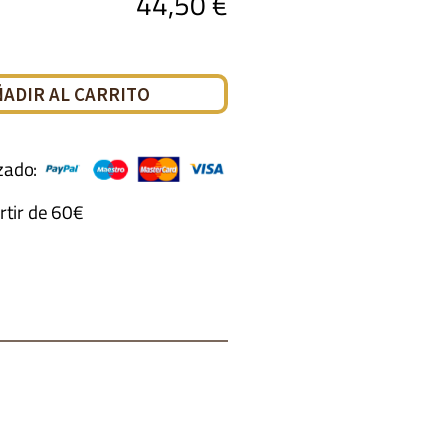
44,50
€
ÑADIR AL CARRITO
zado:
rtir de 60€