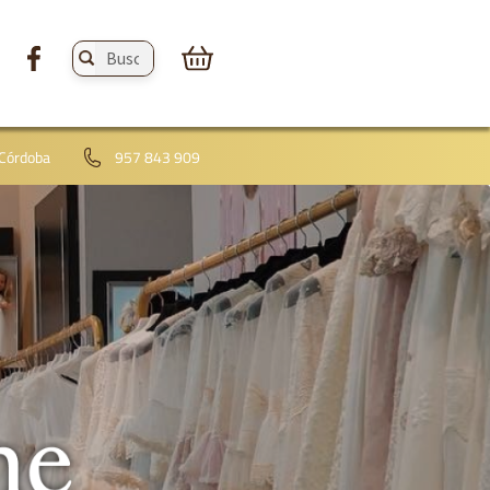
Buscar
productos:
 Córdoba
957 843 909