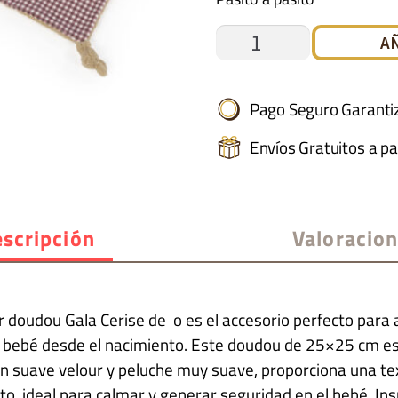
DOUDOU
A
LEÓN
GALA
Pago Seguro Garanti
CERISE
Envíos Gratuitos a pa
cantidad
scripción
Valoracio
 doudou Gala Cerise de o es el accesorio perfecto para
u bebé desde el nacimiento. Este doudou de 25×25 cm e
n suave velour y peluche muy suave, proporciona una tex
to, ideal para calmar y generar seguridad en el bebé. In