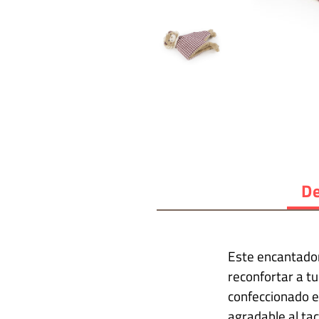
De
Este encantador
reconfortar a t
confeccionado e
agradable al tac