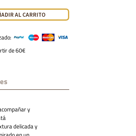
ÑADIR AL CARRITO
zado:
rtir de 60€
nes
 acompañar y
stá
tura delicada y
spirado en un