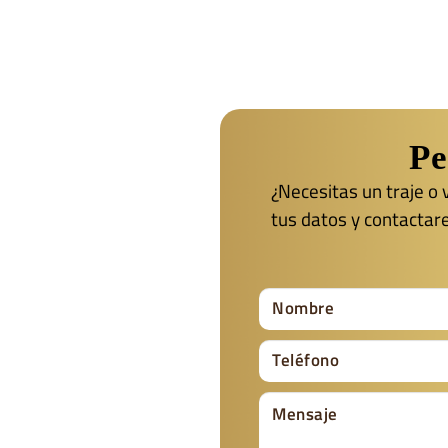
Pe
¿Necesitas un traje o
tus datos y contactar