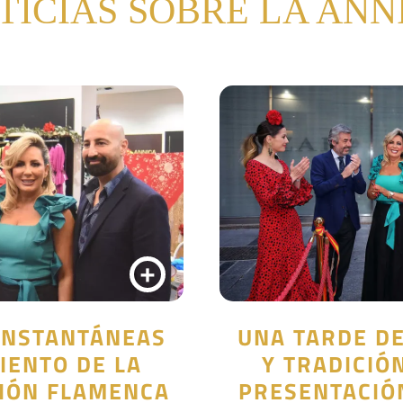
TICIAS SOBRE LA ANN
+
INSTANTÁNEAS
UNA TARDE D
IENTO DE LA
Y TRADICIÓN
IÓN FLAMENCA
PRESENTACIÓ