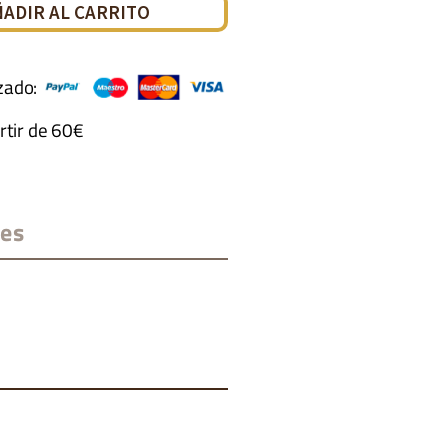
ÑADIR AL CARRITO
zado:
rtir de 60€
nes