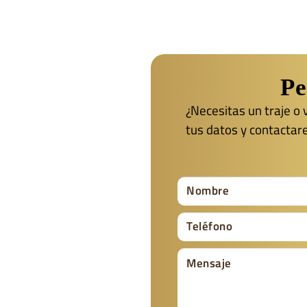
Pe
¿Necesitas un traje o
tus datos y contactar