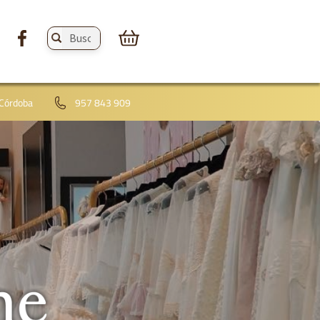
Buscar
productos:
 Córdoba
957 843 909