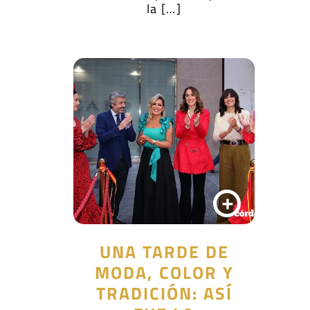
la […]
+
UNA TARDE DE
MODA, COLOR Y
TRADICIÓN: ASÍ