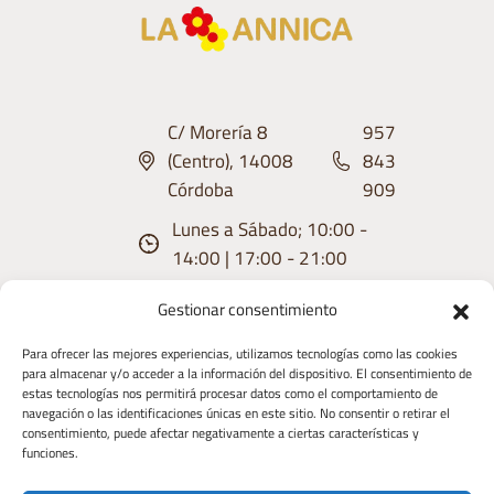
C/ Morería 8
957
(Centro), 14008
843
Córdoba
909
Lunes a Sábado; 10:00 -
14:00 | 17:00 - 21:00
Gestionar consentimiento
Para ofrecer las mejores experiencias, utilizamos tecnologías como las cookies
para almacenar y/o acceder a la información del dispositivo. El consentimiento de
estas tecnologías nos permitirá procesar datos como el comportamiento de
Aviso
Condiciones
Política de
Política de
Derecho de
navegación o las identificaciones únicas en este sitio. No consentir o retirar el
consentimiento, puede afectar negativamente a ciertas características y
Legal
de uso
privacidad
Cookies
Desistimiento
funciones.