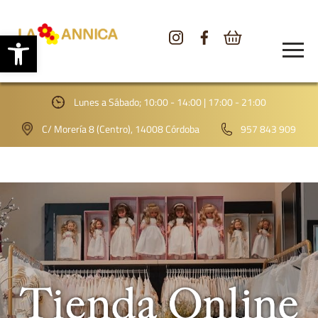
Abrir barra de herramientas
CONÓCENOS
TIENDA
Lunes a Sábado; 10:00 - 14:00 | 17:00 - 21:00
GALERÍA
C/ Morería 8 (Centro), 14008 Córdoba
957 843 909
BLOG
CONTACTO