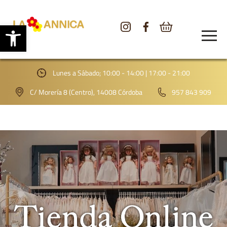
Abrir barra de herramientas
CONÓCENOS
TIENDA
Lunes a Sábado; 10:00 - 14:00 | 17:00 - 21:00
GALERÍA
C/ Morería 8 (Centro), 14008 Córdoba
957 843 909
BLOG
CONTACTO