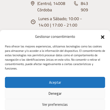
(Centro), 14008
843
Córdoba
909
Lunes a Sábado; 10:00 -
14:00 | 17:00 - 21:00
Gestionar consentimiento
Para ofrecer las mejores experiencias, utilizamos tecnologías como las cookies
para almacenar y/o acceder a la información del dispositivo. El consentimiento de
estas tecnologías nos permitirá procesar datos como el comportamiento de
Aviso
Condiciones
Política de
Política de
Derecho de
navegación o las identificaciones únicas en este sitio. No consentir o retirar el
consentimiento, puede afectar negativamente a ciertas características y
Legal
de uso
privacidad
Cookies
Desistimiento
funciones.
Copyright 2026 | Diseñado y Desarrollaado
Aceptar
por TIC TAC COMUNICACIÓN
Denegar
Ver preferencias