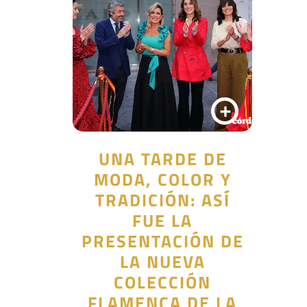
+
UNA TARDE DE
MODA, COLOR Y
TRADICIÓN: ASÍ
FUE LA
PRESENTACIÓN DE
LA NUEVA
COLECCIÓN
FLAMENCA DE LA