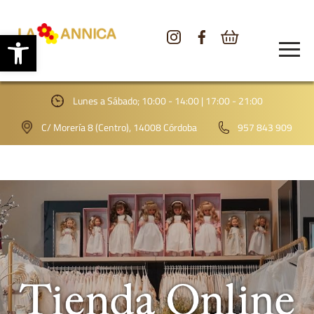
Abrir barra de herramientas
CONÓCENOS
TIENDA
Lunes a Sábado; 10:00 - 14:00 | 17:00 - 21:00
GALERÍA
C/ Morería 8 (Centro), 14008 Córdoba
957 843 909
BLOG
CONTACTO