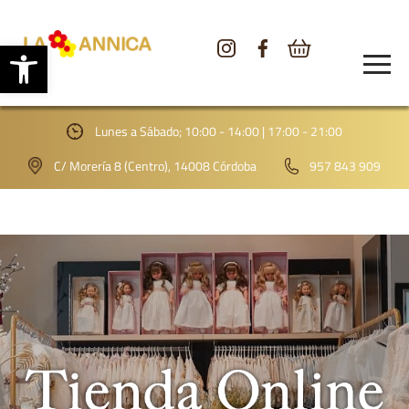
Abrir barra de herramientas
CONÓCENOS
TIENDA
Lunes a Sábado; 10:00 - 14:00 | 17:00 - 21:00
GALERÍA
C/ Morería 8 (Centro), 14008 Córdoba
957 843 909
BLOG
CONTACTO