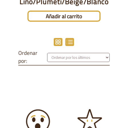
Lino/plumeti/beige/blanco
Añadir al carrito
Ordenar
por: