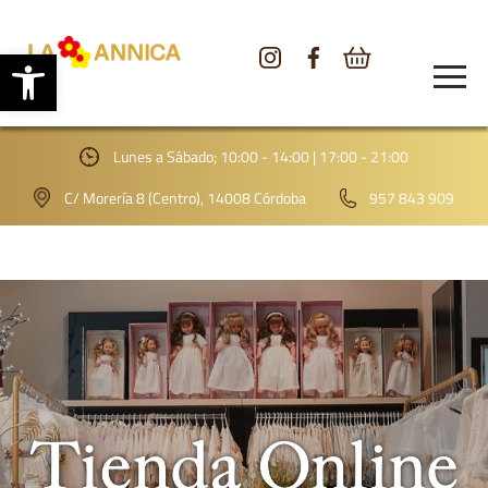
Abrir barra de herramientas
CONÓCENOS
TIENDA
Lunes a Sábado; 10:00 - 14:00 | 17:00 - 21:00
GALERÍA
C/ Morería 8 (Centro), 14008 Córdoba
957 843 909
BLOG
CONTACTO